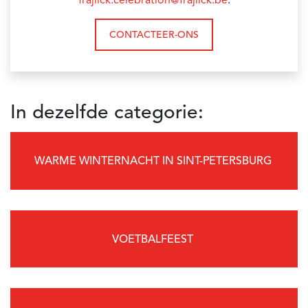
frajlick.celebration@frajlick.be
.
CONTACTEER-ONS
In dezelfde categorie:
WARME WINTERNACHT IN SINT-PETERSBURG
VOETBALFEEST