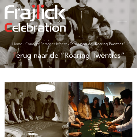
Home
›
Concept Personeelsfeest
›
Terug naar de “Roaring Twenties”
Terug naar de “Roaring Twenties”