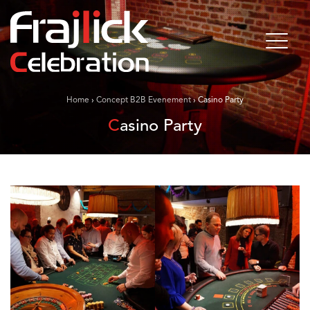
Home
›
Concept B2B Evenement
›
Casino Party
Casino Party