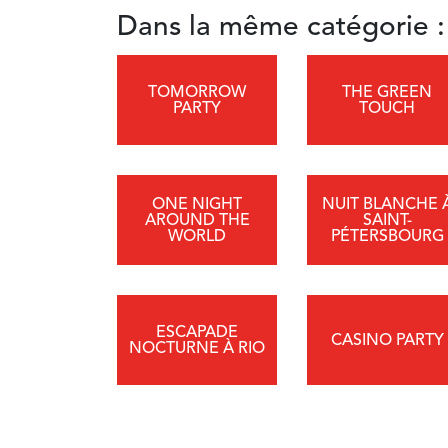
Dans la même catégorie :
TOMORROW
THE GREEN
PARTY
TOUCH
ONE NIGHT
NUIT BLANCHE 
AROUND THE
SAINT-
WORLD
PÉTERSBOURG
ESCAPADE
CASINO PARTY
NOCTURNE À RIO