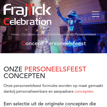
Home
›
Concepten voor evenementen
›
Concept Personeelsfeest
Concept Personeelsfeest
ONZE
PERSONEELSFEEST
CONCEPTEN
Onze personeelsfeest formules worden op maat gemaakt
dankzij personaliseerbare en aanpasbare
concepten
.
Een selectie uit de originele concepten die