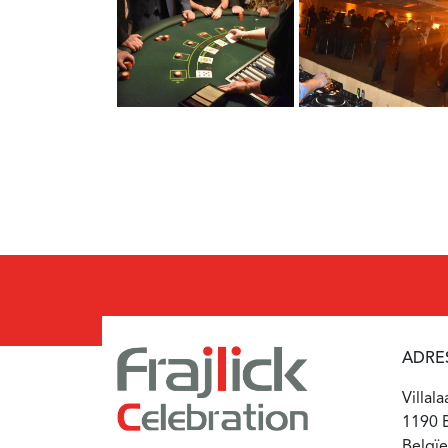
ADRE
Villal
1190 B
Belgïe