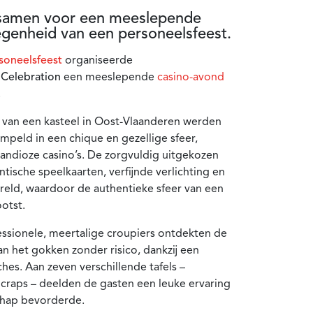
samen voor een meeslepende
egenheid van een personeelsfeest.
soneelsfeest
organiseerde
 Celebration
een meeslepende
casino-avond
.
 van een kasteel in Oost-Vlaanderen werden
eld in een chique en gezellige sfeer,
andioze casino’s. De zorgvuldig uitgekozen
ische speelkaarten, verfijnde verlichting en
reld, waardoor de authentieke sfeer van een
otst.
ssionele, meertalige croupiers ontdekten de
 het gokken zonder risico, dankzij een
hes. Aan zeven verschillende tafels –
n craps – deelden de gasten een leuke ervaring
chap bevorderde.