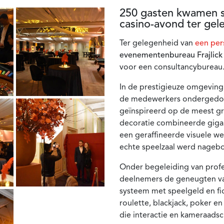
250 gasten kwamen 
casino-avond ter gel
Ter gelegenheid van
een per
evenementenbureau Frajlick
voor een consultancybureau
In de prestigieuze omgeving
de medewerkers ondergedomp
geïnspireerd op de meest gr
decoratie combineerde gigant
een geraffineerde visuele we
echte speelzaal werd nagebo
Onder begeleiding van profe
deelnemers de geneugten van
systeem met speelgeld en fic
roulette, blackjack, poker e
die interactie en kameraads