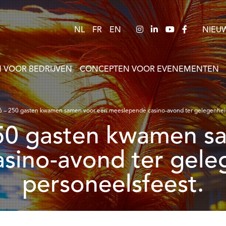
NL
FR
EN
NIEU
 VOOR BEDRIJVEN
CONCEPTEN VOOR EVENEMENTEN
6 – 250 gasten kwamen samen voor een meeslepende casino-avond ter gelegenheid
sino-avond ter gele
personeelsfeest.