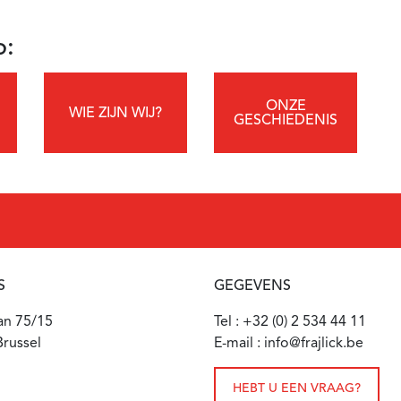
p:
ONZE
WIE ZIJN WIJ?
GESCHIEDENIS
S
GEGEVENS
aan 75/15
Tel : +32 (0) 2 534 44 11
russel
E-mail : info@frajlick.be
HEBT U EEN VRAAG?