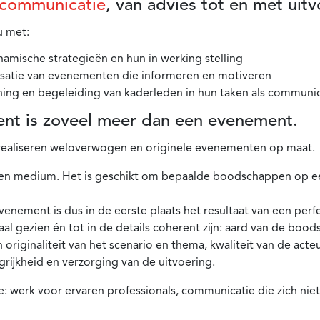
 communicatie
, van advies tot en met uitv
 met:
amische strategieën en hun in werking stelling
isatie van evenementen die informeren en motiveren
hing en begeleiding van kaderleden in hun taken als communi
nt is zoveel meer dan een evenement.
ealiseren weloverwogen en originele evenementen op maat.
een medium. Het is geschikt om bepaalde boodschappen op ee
venement is dus in de eerste plaats het resultaat van een perf
l gezien én tot in de details coherent zijn: aard van de boods
en originaliteit van het scenario en thema, kwaliteit van de acteu
grijkheid en verzorging van de uitvoering.
 werk voor ervaren professionals, communicatie die zich niet 