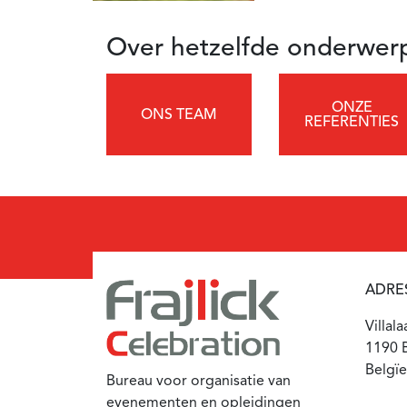
Over hetzelfde onderwer
ONZE
ONS TEAM
REFERENTIES
ADRE
Villal
1190 B
Belgïe
Bureau voor organisatie van
evenementen en opleidingen