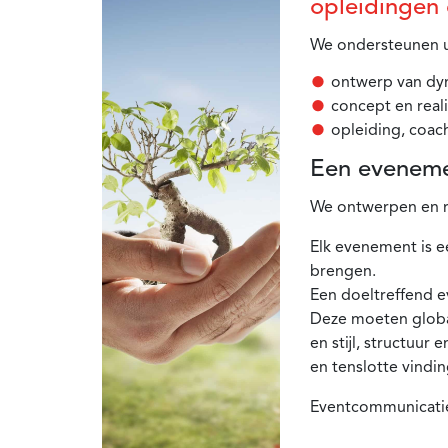
opleidingen
We ondersteunen u
ontwerp van dyn
concept en real
opleiding, coac
Een eveneme
We ontwerpen en r
Elk evenement is 
brengen.
Een doeltreffend e
Deze moeten globaa
en stijl, structuur 
en tenslotte vindin
Eventcommunicatie: