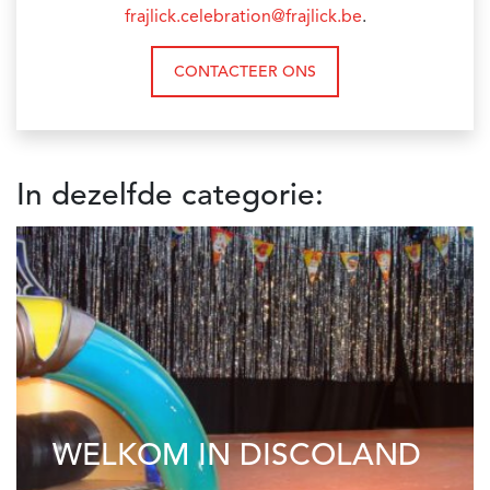
frajlick.celebration@frajlick.be
.
CONTACTEER ONS
In dezelfde categorie:
WELKOM IN DISCOLAND