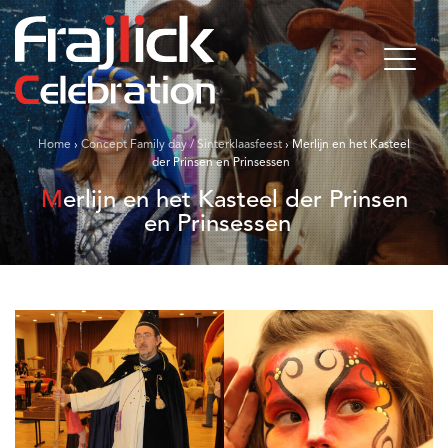
Home
›
Concept Family day / Sinterklaasfeest
›
Merlijn en het Kasteel
der Prinsen en Prinsessen
Merlijn en het Kasteel der Prinsen
en Prinsessen