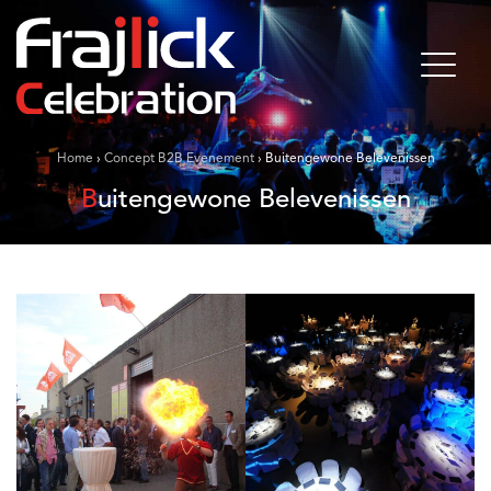
Home
›
Concept B2B Evenement
›
Buitengewone Belevenissen
Buitengewone Belevenissen