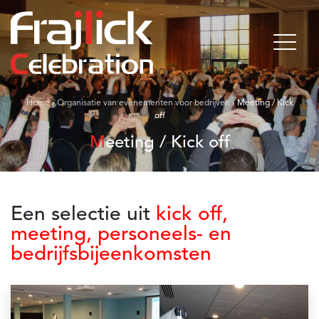
Home
›
Organisatie van evenementen voor bedrijven
›
Meeting / Kick
off
Meeting / Kick off
Een selectie uit
kick off,
meeting, personeels- en
bedrijfsbijeenkomsten