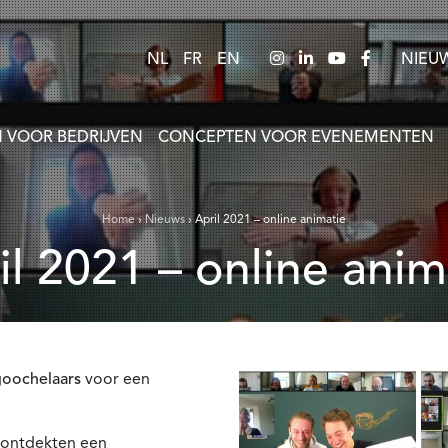
NL
FR
EN
NIEU
 VOOR BEDRIJVEN
CONCEPTEN VOOR EVENEMENTEN
Home
›
Nieuws
›
April 2021 – online animatie
ril 2021 – online anim
goochelaars
voor een
 ontdekten een