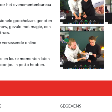
oor het
evenementenbureau
ssionele goochelaars genoten
show, gevuld met magie, een
trucs.
e verrassende online
ge
en
leuke momenten
laten
voor jou in petto hebben.
S
GEGEVENS