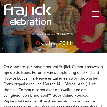
Home
›
Nieuws
›
Oktober 2014
Oktober 2014
Op donderdag 6 november, zal
Frajlick Campus
aanwezig
zijn op de Beurs
Forum+
van de opleiding en HR (stand
H05) te Louvain-la-Neuve en zal er een workshop in het
Frans organiseren van 13u tot 14u (Biéreau-zaal ). Het
thema:
“Communiceren over de kwaliteit en de
veiligheid: een kinderspel?”
door Céline Rouaux.
Wij beschikken over 40 vrijkaarten als u wenst deel te