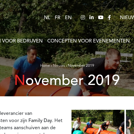
NL
FR
EN
NIEU
 VOOR BEDRIJVEN
CONCEPTEN VOOR EVENEMENTEN
Home
›
Nieuws
›
November 2019
November 2019
leverancier van
ten voor zijn
Family Day
. Het
 teams aanschuiven aan de