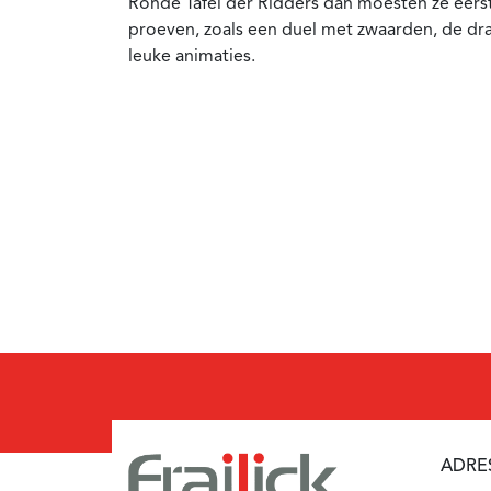
Ronde Tafel der Ridders dan moesten ze eerst
proeven, zoals een duel met zwaarden, de dr
leuke animaties.
ADRE