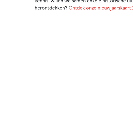
kennis, willen we samen enkele historische u
herontdekken?
Ontdek onze nieuwjaarskaart