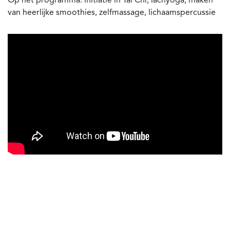
Op het programma: initiatie in Tai Chi, lachyoga, maken
van heerlijke smoothies, zelfmassage, lichaamspercussie