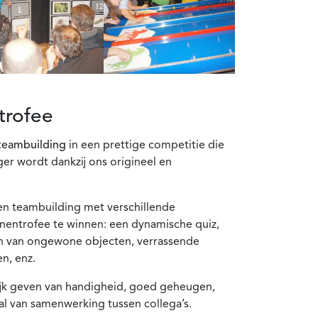
trofee
teambuilding
in een prettige competitie die
ger wordt dankzij ons origineel en
en teambuilding met verschillende
entrofee te winnen: een dynamische quiz,
en van ongewone objecten, verrassende
n, enz.
jk geven van handigheid, goed geheugen,
ral van samenwerking tussen collega’s.