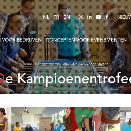
NL
FR
EN
NIEU
 VOOR BEDRIJVEN
CONCEPTEN VOOR EVENEMENTEN
Home
›
Concept teambuilding
›
De Kampioenentrofee
De Kampioenentrofe