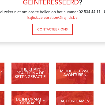
GEÏNTERESSEERD
?
el zeker niet om ons te bellen op het nummer 02 534 44 11. U
frajlick.celebration@frajlick.be
.
CONTACTEER ONS
THE CHAIN
-
MIDDELEEUWSE
REACTION – DE
AVONTUREN
KETTINGREACTIE
DE INFORMATIE
ACTION GAMES
OPDRACHT