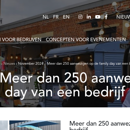
NL
FR
EN
NIEU
 VOOR BEDRIJVEN
CONCEPTEN VOOR EVENEMENTEN
e
›
Nieuws
›
November 2024 – Meer dan 250 aanwezigen op de family day van een b
day van een bedrijf
Meer dan 250 aanwez
bedrijf