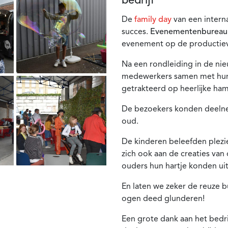
De
family day
van een intern
succes.
Evenementenbureau F
evenement op de productieves
Na een rondleiding in de ni
medewerkers samen met hun 
getrakteerd op heerlijke ham
De bezoekers konden deelnem
oud.
De kinderen beleefden plezi
zich ook aan de creaties van 
ouders hun hartje konden uit
En laten we zeker de reuze 
ogen deed glunderen!
Een grote dank aan het bedri