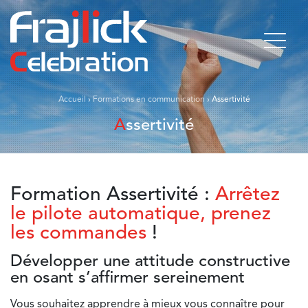
Accueil
›
Formations en communication
›
Assertivité
Assertivité
Formation Assertivité :
Arrêtez
le pilote automatique, prenez
les commandes
!
Développer une attitude constructive
en osant s’affirmer sereinement
Vous souhaitez apprendre à mieux vous connaître pour