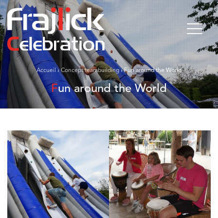
Accueil
›
Concept teambuilding
›
Fun around the World
Fun around the World