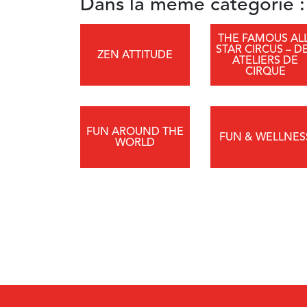
Dans la même catégorie :
THE FAMOUS ALL
STAR CIRCUS – D
ZEN ATTITUDE
ATELIERS DE
CIRQUE
FUN AROUND THE
FUN & WELLNES
WORLD