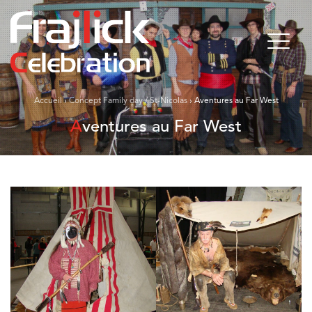
Accueil
›
Concept Family day / St-Nicolas
›
Aventures au Far West
Aventures au Far West