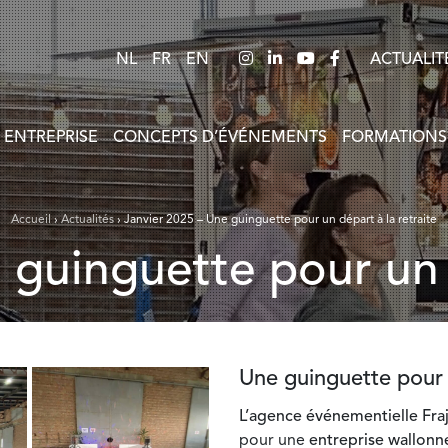
NL
FR
EN
ACTUALIT
 ENTREPRISE
CONCEPTS D’ÉVÉNEMENTS
FORMATIONS
Accueil
›
Actualités
›
Janvier 2025 – Une guinguette pour un départ à la retraite
 guinguette pour un 
Une guinguette pour u
L’agence événementielle Fraj
pour une
entreprise wallonn