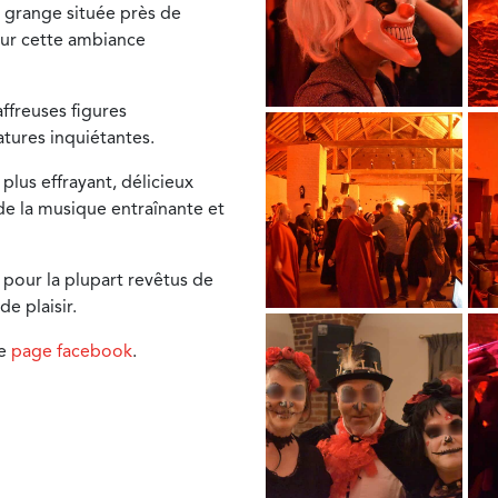
 grange située près de
our cette ambiance
ffreuses figures
atures inquiétantes.
lus effrayant, délicieux
 de la musique entraînante et
 pour la plupart revêtus de
de plaisir.
re
page facebook
.