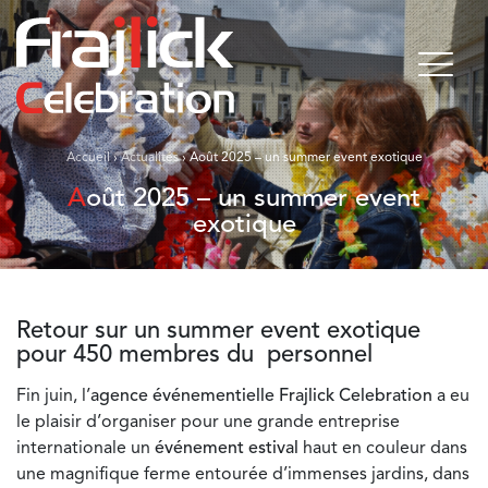
Accueil
›
Actualités
›
Août 2025 – un summer event exotique
Août 2025 – un summer event
exotique
Retour sur un summer event exotique
pour 450 membres du personnel
Fin juin, l’
agence événementielle Frajlick Celebration
a eu
le plaisir d’organiser pour une grande entreprise
internationale un
événement estival
haut en couleur dans
une magnifique ferme entourée d’immenses jardins, dans