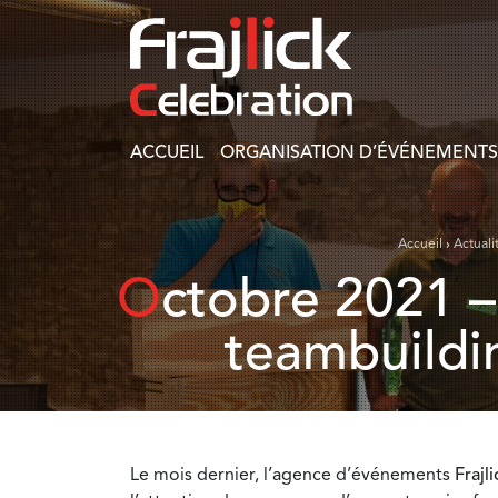
ACCUEIL
ORGANISATION D’ÉVÉNEMENTS
Accueil
›
Actuali
Octobre 2021 – Organisation d’un séminaire et d’un
teambuildin
Le mois dernier, l’agence d’événements
Frajl