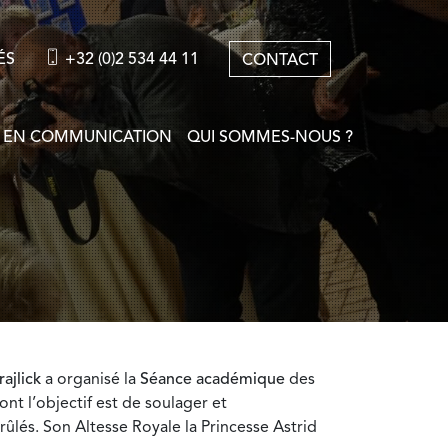
ÉS
+32 (0)2 534 44 11
CONTACT
 EN COMMUNICATION
QUI SOMMES-NOUS ?
rajlick
a organisé la
Séance académique
des
nt l’objectif est de soulager et
ûlés. Son Altesse Royale la Princesse Astrid