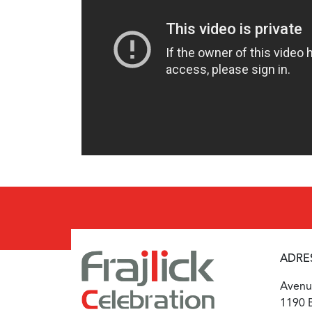
ADRE
Avenue
1190 B