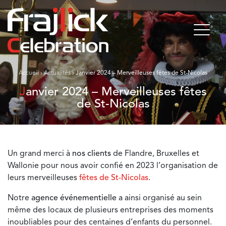
Accueil
›
Actualités
›
Janvier 2024 – Merveilleuses fêtes de St-Nicolas
Janvier 2024 – Merveilleuses fêtes
de St-Nicolas
Un grand merci à
nos clients
de Flandre, Bruxelles et
Wallonie pour nous avoir confié en 2023 l’organisation de
leurs merveilleuses
fêtes de St-Nicolas
.
Notre
agence événementielle
a ainsi organisé au sein
même des locaux de plusieurs entreprises des moments
inoubliables pour des centaines d’enfants du personnel.