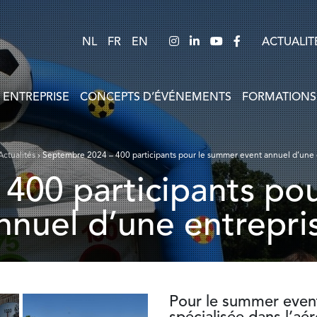
NL
FR
EN
ACTUALIT
 ENTREPRISE
CONCEPTS D’ÉVÉNEMENTS
FORMATIONS
Actualités
›
Septembre 2024 – 400 participants pour le summer event annuel d’une 
nnuel d’une entrepri
Pour le
summer even
spécialisée dans l’aé