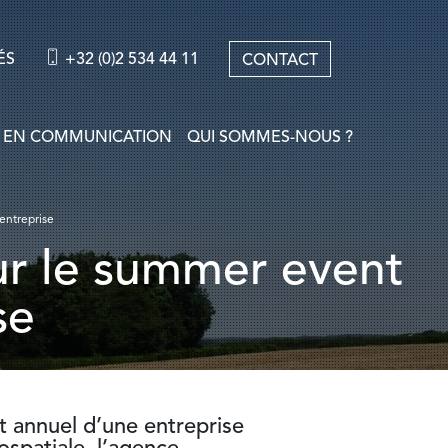
ÉS
+32 (0)2 534 44 11
CONTACT
 EN COMMUNICATION
QUI SOMMES-NOUS ?
entreprise
se
t
annuel d’une entreprise
rospatiale,
l’agence