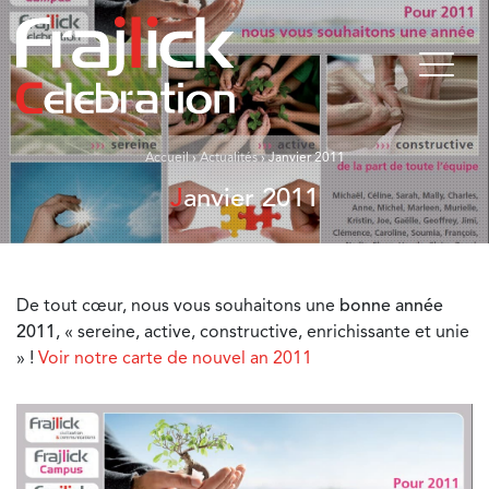
Accueil
›
Actualités
›
Janvier 2011
Janvier 2011
De tout cœur, nous vous souhaitons une
bonne année
2011
, « sereine, active, constructive, enrichissante et unie
» !
Voir notre carte de nouvel an 2011