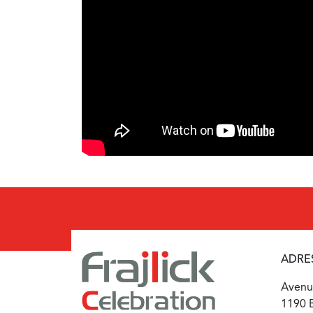
ADRE
Avenue
1190 B