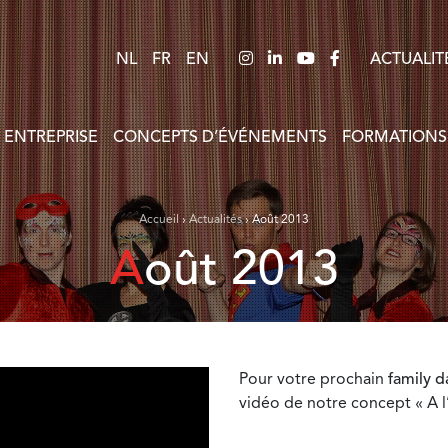
NL
FR
EN
ACTUALIT
 ENTREPRISE
CONCEPTS D’ÉVÉNEMENTS
FORMATIONS
Accueil
›
Actualités
›
Août 2013
Août 2013
Pour votre prochain
family d
vidéo de notre concept « A l