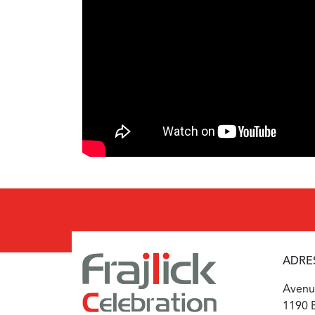
ADRE
Avenue
1190 B