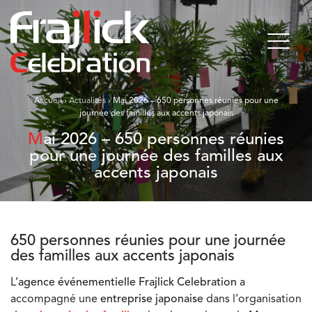
Accueil
›
Actualités
›
Mai 2026 – 650 personnes réunies pour une
journée des familles aux accents japonais
Mai 2026 – 650 personnes réunies
pour une journée des familles aux
accents japonais
650 personnes réunies pour une journée
des familles aux accents japonais
L’
agence événementielle Frajlick Celebration
a
accompagné une
entreprise japonaise
dans l’organisation